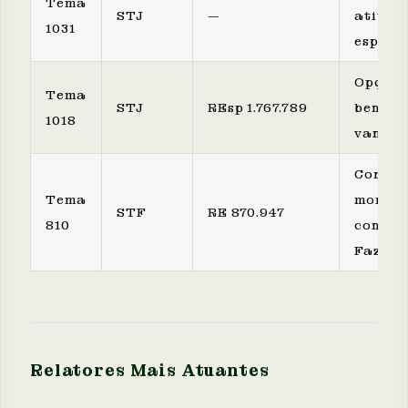
Tema
STJ
—
ativid
1031
especia
Opção 
Tema
STJ
REsp 1.767.789
benefíc
1018
vantaj
Correç
Tema
monetá
STF
RE 870.947
810
contra
Fazend
Relatores Mais Atuantes