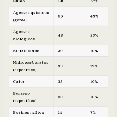
Ruído
120
57%
Agentes químicos
90
43%
(geral)
Agentes
48
23%
biológicos
Eletricidade
39
19%
Hidrocarbonetos
35
17%
(específico)
Calor
22
10%
Benzeno
20
10%
(específico)
Poeiras / sílica
14
7%