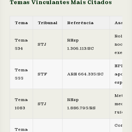
Temas Vinculantes Mais Citados
Tema
Tribunal
Referência
Assunt
Rol de 
Tema
REsp
STJ
nocivos
534
1.306.113/SC
exempli
EPI efi
Tema
STF
ARE 664.335/SC
aposen
555
especia
Metodo
Tema
REsp
STJ
mediçã
1083
1.886.795/RS
ruído (
Contri
Tema