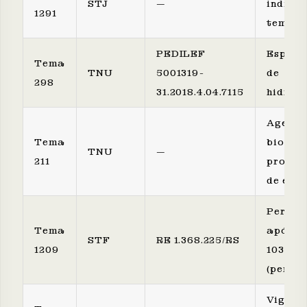
STJ
—
individ
1291
tempo 
PEDILEF
Especi
Tema
TNU
5001319-
de
298
31.2018.4.04.7115
hidroc
Agente
Tema
biológi
TNU
—
211
probab
de exp
Pericu
Tema
após E
STF
RE 1.368.225/RS
1209
103/201
(penden
Vigilan