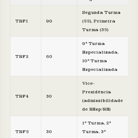
Segunda Turma
TRF1
90
(55), Primeira
Turma (35)
9ª Turma
Especializada,
TRF2
60
10ª Turma
Especializada
Vice-
Presidência
TRF4
30
(admissibilidade
de REsp/RE)
1ª Turma, 2ª
TRF5
30
Turma, 3ª