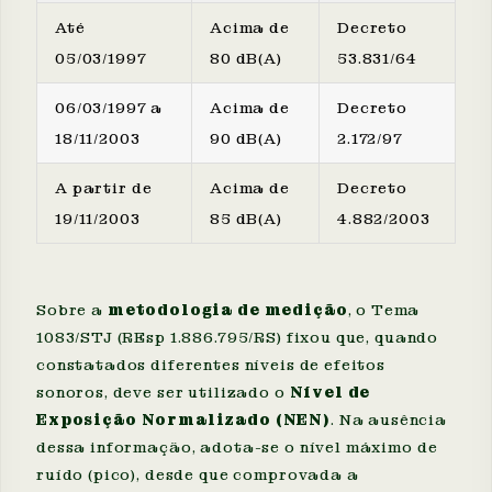
Até
Acima de
Decreto
05/03/1997
80 dB(A)
53.831/64
06/03/1997 a
Acima de
Decreto
18/11/2003
90 dB(A)
2.172/97
A partir de
Acima de
Decreto
19/11/2003
85 dB(A)
4.882/2003
Sobre a
metodologia de medição
, o Tema
1083/STJ (REsp 1.886.795/RS) fixou que, quando
constatados diferentes níveis de efeitos
sonoros, deve ser utilizado o
Nível de
Exposição Normalizado (NEN)
. Na ausência
dessa informação, adota-se o nível máximo de
ruído (pico), desde que comprovada a