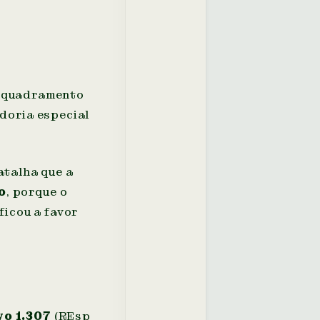
enquadramento
doria especial
atalha que a
o
, porque o
ficou a favor
o 1.307
(REsp