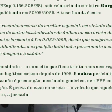
 REsp 2.166.208/RS), sob relatoria do ministro
Gurg
publicado em 20/05/2026. A tese fixada é esta:
o reconhecimento do caráter especial, em virtude d
des de motorista/cobrador de ônibus ou motorista d
osteriormente à Lei 9.032/1995, desde que comprova
ividualizada, a exposição habitual e permanente a c
e desgaste à saúde."
nosidade — o conceito que ficou trinta anos sem r
o legítimo mesmo depois de 1995. E
cobra
perícia 
a: não é presunção, nem laudo genérico, nem PPP c
ão. É prova do caso concreto — o veículo que aque
eto, a jornada.