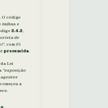
. O código
 ônibus e
código
2.4.2
,
orista de
)"
, com 25
 é
presumida
.
 da Lei
 a
"exposição
e agentes
 começou a
ece.
os