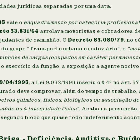
idades jurídicas separadas por uma data.
95
vale o
enquadramento por categoria profissional
eto 53.831/64
arrolava motoristas e cobradores de
ajudantes de caminhão. O
Decreto 83.080/79
, no 
 do grupo "Transporte urbano e rodoviário", o
"mot
aminhões de cargas (ocupados em caráter permanente
o exercício da função, a exposição a agente nocivo
29/04/1995
, a Lei 9.032/1995 inseriu o § 4º no art. 57
gurado deve comprovar, além do tempo de trabalho,
civos químicos, físicos, biológicos ou associação d
saúde ou à integridade física"
. Acabou a presunção,
o segundo bloco que quase todo indeferimento acont
Briga - Deficiência Auditiva e Ruíd