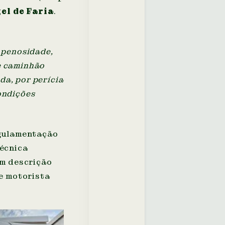
el de Faria
.
a penosidade,
e caminhão
da, por perícia
ondições
egulamentação
técnica
om descrição
le motorista