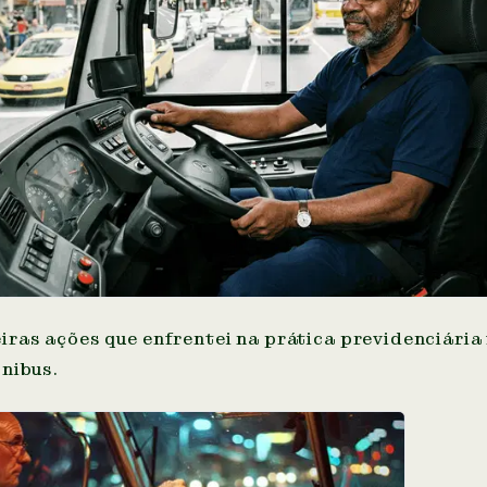
ras ações que enfrentei na prática previdenciária 
nibus.