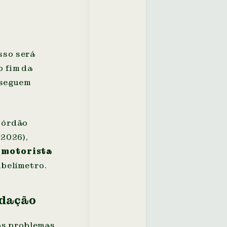
sso será
o fim da
nseguem
acórdão
/2026),
o
motorista
ibelímetro.
idação
os problemas