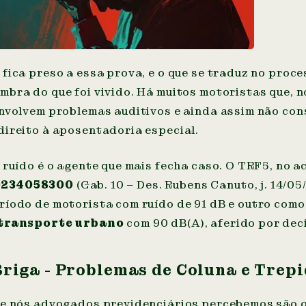
fica preso a essa prova, e o que se traduz no proce
bra do que foi vivido. Há muitos motoristas que, n
envolvem problemas auditivos e ainda assim não co
direito à aposentadoria especial.
 ruído é o agente que mais fecha caso. O TRF5, no 
0234058300
(Gab. 10 – Des. Rubens Canuto, j. 14/05
ríodo de motorista com ruído de 91 dB e outro com
 transporte urbano
com 90 dB(A), aferido por dec
riga - Problemas de Coluna e Trep
ue nós advogados previdenciários percebemos são 