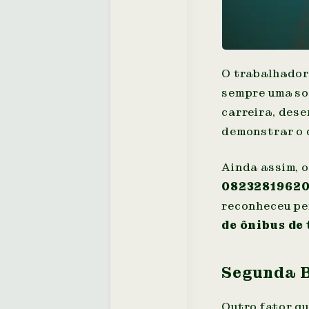
O trabalhador 
sempre uma som
carreira, des
demonstrar o 
Ainda assim, o
0823281962
reconheceu pe
de ônibus de
Segunda B
Outro fator q