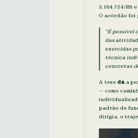
2.164.724/RS e
O acórdão foi 
"É possível 
das ativida
exercidas p
técnica ind
concretas d
A tese
dá
a pe
— como caminh
individualizad
padrão de funç
dirigia, o traj