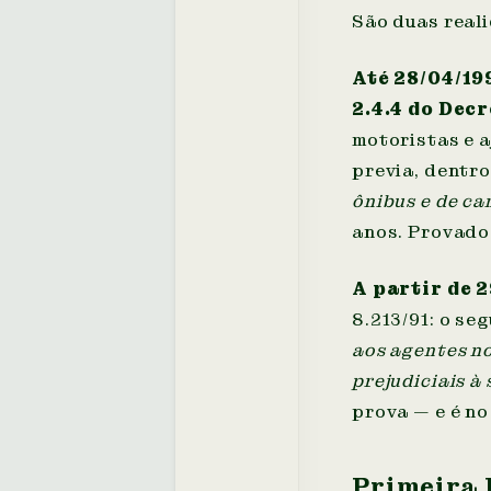
São duas real
Até 28/04/19
2.4.4 do Decr
motoristas e 
previa, dentro
ônibus e de c
anos. Provado 
A partir de 
8.213/91: o se
aos agentes no
prejudiciais à 
prova — e é n
Primeira 