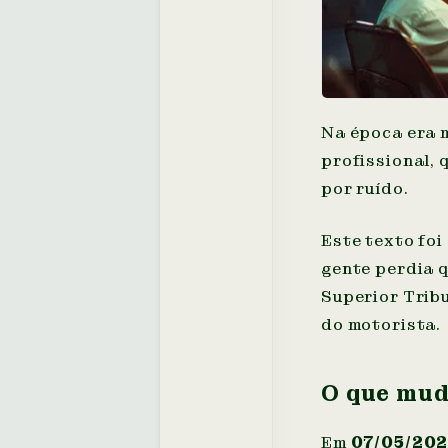
Na época era 
profissional, 
por ruído.
Este texto foi
gente perdia 
Superior Tribu
do motorista.
O que mud
Em
07/05/20