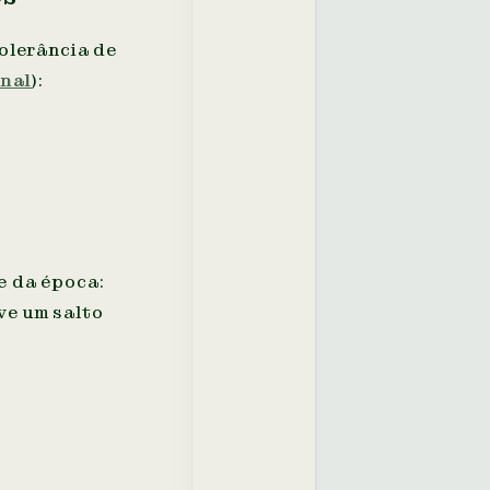
tolerância de
nal
):
e da época:
ve um salto