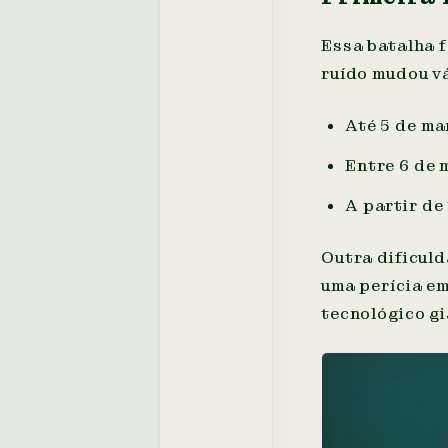
Essa batalha f
ruído mudou vá
Até 5 de ma
Entre 6 de 
A partir de
Outra dificuld
uma perícia em
tecnológico gi