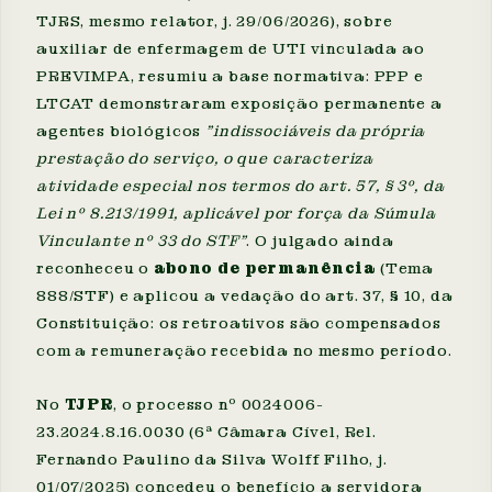
TJRS, mesmo relator, j. 29/06/2026), sobre
auxiliar de enfermagem de UTI vinculada ao
PREVIMPA, resumiu a base normativa: PPP e
LTCAT demonstraram exposição permanente a
agentes biológicos
"indissociáveis da própria
prestação do serviço, o que caracteriza
atividade especial nos termos do art. 57, § 3º, da
Lei nº 8.213/1991, aplicável por força da Súmula
Vinculante nº 33 do STF"
. O julgado ainda
reconheceu o
abono de permanência
(Tema
888/STF) e aplicou a vedação do art. 37, § 10, da
Constituição: os retroativos são compensados
com a remuneração recebida no mesmo período.
No
TJPR
, o processo nº 0024006-
23.2024.8.16.0030 (6ª Câmara Cível, Rel.
Fernando Paulino da Silva Wolff Filho, j.
01/07/2025) concedeu o benefício a servidora