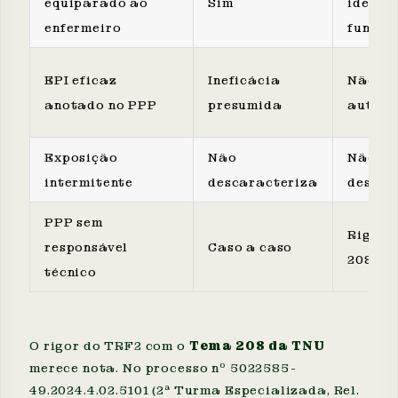
equiparado ao
Sim
identi
enfermeiro
funcio
EPI eficaz
Ineficácia
Não af
anotado no PPP
presumida
autom
Exposição
Não
Não
intermitente
descaracteriza
descar
PPP sem
Rigoro
responsável
Caso a caso
208/TN
técnico
O rigor do TRF2 com o
Tema 208 da TNU
merece nota. No processo nº 5022585-
49.2024.4.02.5101 (2ª Turma Especializada, Rel.