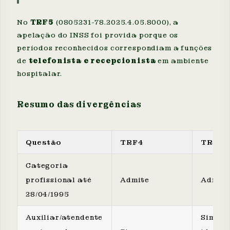
No
TRF5
(0805231-78.2025.4.05.8000), a
apelação do INSS foi provida porque os
períodos reconhecidos correspondiam a funções
de
telefonista e recepcionista
em ambiente
hospitalar.
Resumo das divergências
Questão
TRF4
TRF2
Categoria
profissional até
Admite
Admit
28/04/1995
Auxiliar/atendente
Sim, po