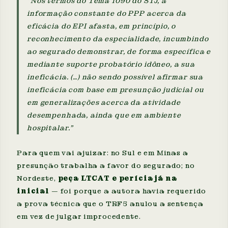
"Nos termos do Tema 1090 do STJ, a
informação constante do PPP acerca da
eficácia do EPI afasta, em princípio, o
reconhecimento da especialidade, incumbindo
ao segurado demonstrar, de forma específica e
mediante suporte probatório idôneo, a sua
ineficácia. (…) não sendo possível afirmar sua
ineficácia com base em presunção judicial ou
em generalizações acerca da atividade
desempenhada, ainda que em ambiente
hospitalar."
Para quem vai ajuizar: no Sul e em Minas a
presunção trabalha a favor do segurado; no
Nordeste,
peça LTCAT e perícia já na
inicial
— foi porque a autora havia requerido
a prova técnica que o TRF5 anulou a sentença
em vez de julgar improcedente.